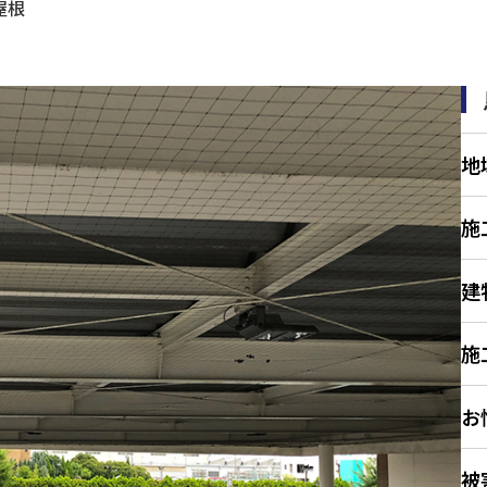
屋根
地
施
建
施
お
被