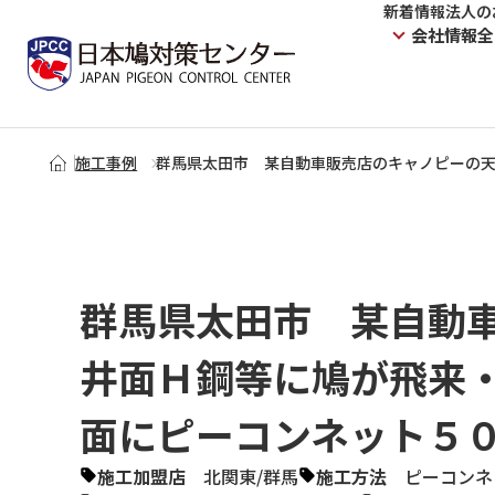
新着情報
法人の
会社情報
全
施工事例
群馬県太田市 某自動車販売店のキャノピーの
群馬県太田市 某自動
井面Ｈ鋼等に鳩が飛来
面にピーコンネット５
施工加盟店
北関東
/
群馬
施工方法
ピーコンネ