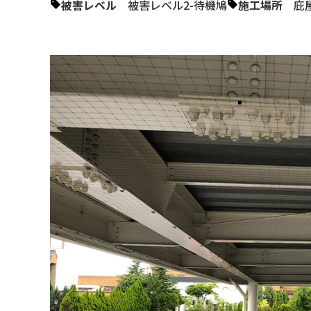
被害レベル
被害レベル2-待機鳩
施工場所
庇