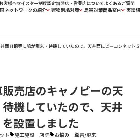
お客様へ
マイスター制度
認定加盟店・営業店について
よくあるご質問
国ネットワークの紹介
建物別鳩対策
鳥害対策商品案内
実績
天井面Ｈ鋼等に鳩が飛来・待機していたので、天井面にピーコンネット
車販売店のキャノピーの天
・待機していたので、天井
０を設置しました
ット
施工施設
店舗
お悩み
糞害
/
飛来