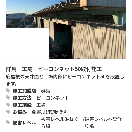
群馬 工場 ピーコンネット50取付施工
庇屋根の天井面と工場内部にピーコンネット50を設置し
ます。
施工加盟店
群馬
施工方法
ピーコンネット
施工施設
工場
お悩み
糞害
/
飛来
/
鳴き声
被害レベル3-ねぐ
/
被害レベル4-巣作
被害レベル
ら鳩
り鳩