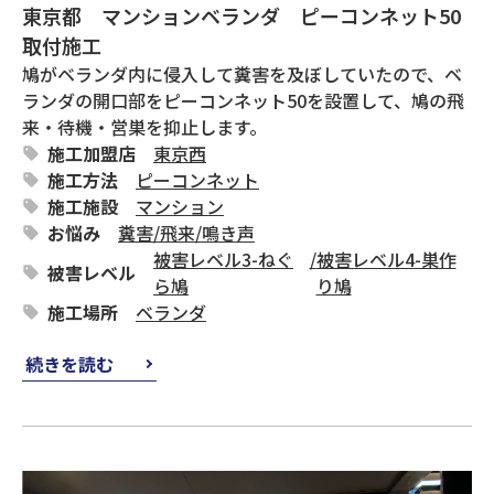
東京都 マンションベランダ ピーコンネット50
取付施工
鳩がベランダ内に侵入して糞害を及ぼしていたので、ベ
ランダの開口部をピーコンネット50を設置して、鳩の飛
来・待機・営巣を抑止します。
施工加盟店
東京西
施工方法
ピーコンネット
施工施設
マンション
お悩み
糞害
/
飛来
/
鳴き声
被害レベル3-ねぐ
/
被害レベル4-巣作
被害レベル
ら鳩
り鳩
施工場所
ベランダ
続きを読む