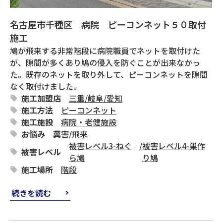
名古屋市千種区 病院 ピーコンネット５０取付
施工
鳩が飛来する非常階段に病院職員でネットを取付けた
が、隙間が多くあり鳩の侵入を防ぐことが出来なかっ
た。既存のネットを取り外して、ピーコンネットを隙間
なく取付けました。
施工加盟店
三重
/
岐阜
/
愛知
施工方法
ピーコンネット
施工施設
病院・老健施設
お悩み
糞害
/
飛来
被害レベル3-ねぐ
/
被害レベル4-巣作
被害レベル
ら鳩
り鳩
施工場所
階段
続きを読む