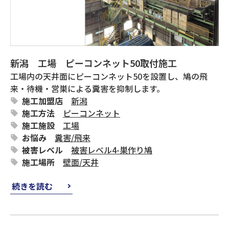
新潟 工場 ピーコンネット50取付施工
工場内の天井面にピーコンネット50を設置し、鳩の飛
来・待機・営巣による糞害を抑制します。
施工加盟店
新潟
施工方法
ピーコンネット
施工施設
工場
お悩み
糞害
/
飛来
被害レベル
被害レベル4-巣作り鳩
施工場所
壁面
/
天井
続きを読む