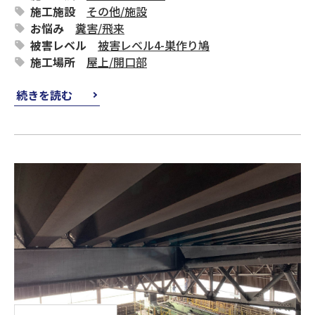
施工施設
その他
/
施設
お悩み
糞害
/
飛来
被害レベル
被害レベル4-巣作り鳩
施工場所
屋上
/
開口部
続きを読む