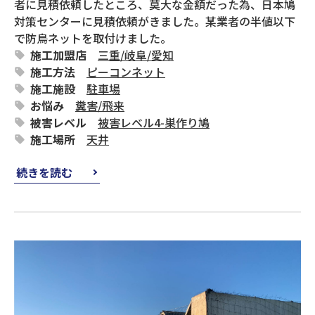
者に見積依頼したところ、莫大な金額だった為、日本鳩
対策センターに見積依頼がきました。某業者の半値以下
で防鳥ネットを取付けました。
施工加盟店
三重
/
岐阜
/
愛知
施工方法
ピーコンネット
施工施設
駐車場
お悩み
糞害
/
飛来
被害レベル
被害レベル4-巣作り鳩
施工場所
天井
続きを読む