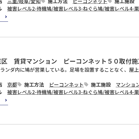
店
三重
/
岐阜
/
愛知
施工方法
ピーコンネット
施工施設
ル
被害レベル2-待機鳩
/
被害レベル3-ねぐら鳩
/
被害レベル4-
京区 賃貸マンション ピーコンネット５０取付施
ランダ内に鳩が営巣している。足場を設置することなく、屋上
店
京都
施工方法
ピーコンネット
施工施設
マンショ
ル
被害レベル2-待機鳩
/
被害レベル3-ねぐら鳩
/
被害レベル4-