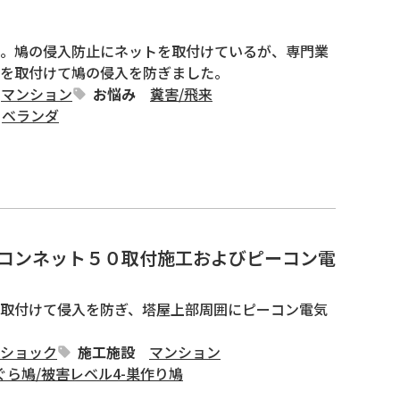
。鳩の侵入防止にネットを取付けているが、専門業
を取付けて鳩の侵入を防ぎました。
マンション
お悩み
糞害
/
飛来
ベランダ
コンネット５０取付施工およびピーコン電
取付けて侵入を防ぎ、塔屋上部周囲にピーコン電気
ショック
施工施設
マンション
ぐら鳩
/
被害レベル4-巣作り鳩