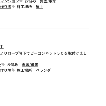
マンション
お悩み
糞害
/
飛来
巣作り鳩
施工場所
屋上
工
よりロープ降下でピーコンネット５０を取付けまし
ン
お悩み
糞害
/
飛来
巣作り鳩
施工場所
ベランダ