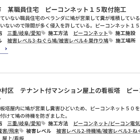
市 某職員住宅 ピーコンネット１５取付施工
ていない職員住宅のベランダに鳩が営巣して糞が堆積している
いないので隙間が多く侵入を許している。ピーコンネット１５
店
三重
/
岐阜
/
愛知
施工方法
ピーコンネット
施工施設
ル
被害レベル3-ねぐら鳩
/
被害レベル4-巣作り鳩
施工場所
中村区 テナント付マンション屋上の看板塔 ピー
ク
板塔屋内に鳩が営巣し糞害ひどいため、ピーコンネット５０を
付けて鳩の待機を防ぎました。
店
三重
/
岐阜
/
愛知
施工方法
ピーコンネット
/
ピーコン電気
糞害
/
飛来
被害レベル
被害レベル2-待機鳩
/
被害レベル3-ね
屋上
/
看板