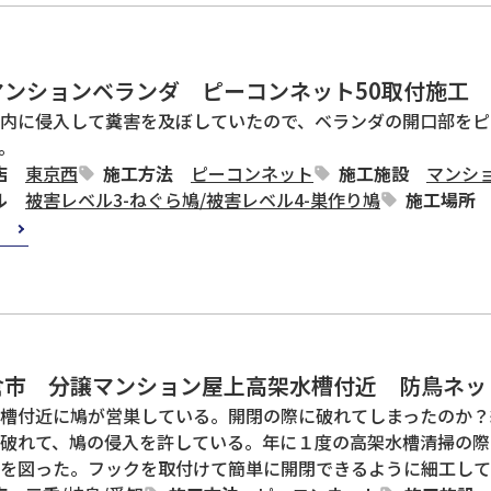
マンションベランダ ピーコンネット50取付施工
内に侵入して糞害を及ぼしていたので、ベランダの開口部をピ
。
店
東京西
施工方法
ピーコンネット
施工施設
マンシ
ル
被害レベル3-ねぐら鳩
/
被害レベル4-巣作り鳩
施工場所
倉市 分譲マンション屋上高架水槽付近 防鳥ネッ
槽付近に鳩が営巣している。開閉の際に破れてしまったのか？
破れて、鳩の侵入を許している。年に１度の高架水槽清掃の際
を図った。フックを取付けて簡単に開閉できるように細工して