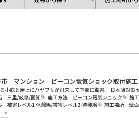
谷市 マンション ピーコン電気ショック取付施工
る小庇と屋上にハヤブサが飛来して下部に糞害。 日本鳩対策
店
三重
/
岐阜
/
愛知
施工方法
ピーコン電気ショック
施
ル
被害レベル1 休憩鳩
/
被害レベル2-待機鳩
施工場所
壁面