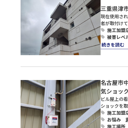
三重県津
現在使用され
者が取付けて
施工加盟
被害レベ
続きを読む
名古屋市
気ショッ
ビル屋上の看
ショックを取
施工加盟
お悩み
施工場所