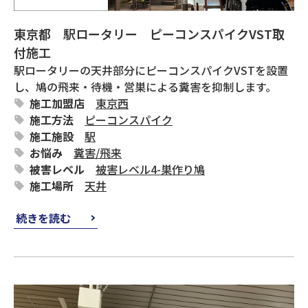
東京都 駅ロータリー ピーコンスパイクVST取
付施工
駅ロータリーの天井部分にピーコンスパイクVSTを設置
し、鳩の飛来・待機・営巣による糞害を抑制します。
施工加盟店
東京西
施工方法
ピーコンスパイク
施工施設
駅
お悩み
糞害
/
飛来
被害レベル
被害レベル4-巣作り鳩
施工場所
天井
続きを読む