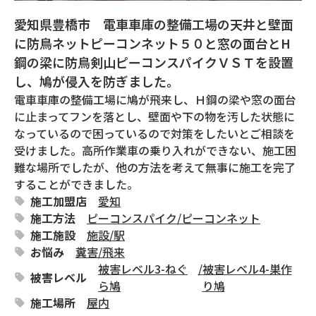
愛知県豊橋市 電車車庫の整備工場の天井と壁面
に防鳥ネットピーコンネット５０と窓の面台とH
鋼の梁に防鳥剣山ピーコンスパイクＶＳＴを設置
し、鳩が侵入を防ぎました。
電車車庫の整備工場に鳩が飛来し、Ｈ鋼の梁や窓の面台
に止まってフンを落とし、壁面や下の物を汚した状態に
なっているので困っているので対策をしたいとご相談を
受けました。高所作業車の乗り入れができない、施工困
難な場所でしたが、他の方法を考えて無事に施工を完了
することができました。
施工加盟店
愛知
施工方法
ピーコンスパイク
/
ピーコンネット
施工施設
施設
/
駅
お悩み
糞害
/
飛来
被害レベル3-ねぐ
/
被害レベル4-巣作
被害レベル
ら鳩
り鳩
施工場所
屋内