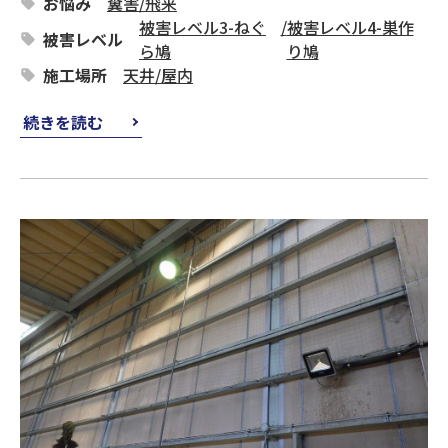
お悩み
糞害
/
飛来
被害レベル3-ねぐ
/
被害レベル4-巣作
被害レベル
ら鳩
り鳩
施工場所
天井
/
屋内
続きを読む