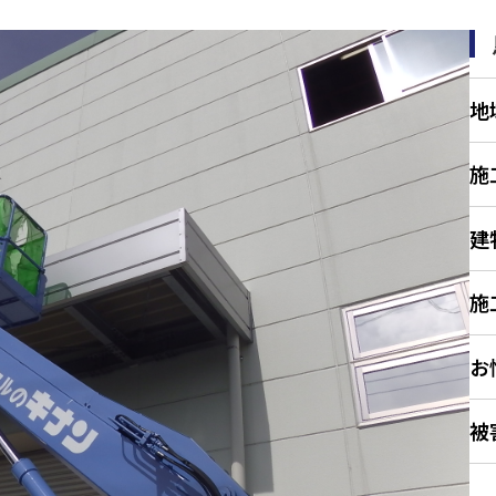
地
施
建
施
お
被