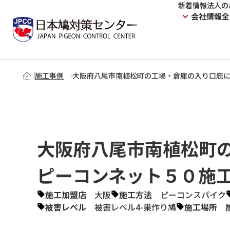
新着情報
法人の
会社情報
全
施工事例
大阪府八尾市南植松町の工場・倉庫の入り口庇
大阪府八尾市南植松町
ピーコンネット５０施
施工加盟店
大阪
施工方法
ピーコンスパイク
被害レベル
被害レベル4-巣作り鳩
施工場所