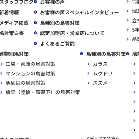
代
スタッフブログ
お客様の声
理
新着情報
お客様の声スペシャルインタビュー
会
メディア掲載
鳥種別の鳥害対策
5
鳩対策白書
認定加盟店・営業店について
品
よくあるご質問
建物別鳩対策
鳥種別の鳥害対策
鳩
工場・倉庫の鳥害対策
カラス
マンションの鳥害対策
ムクドリ
駅周辺の鳥害対策
スズメ
橋梁（陸橋・高架下）の鳥害対策
メディアの皆様へ