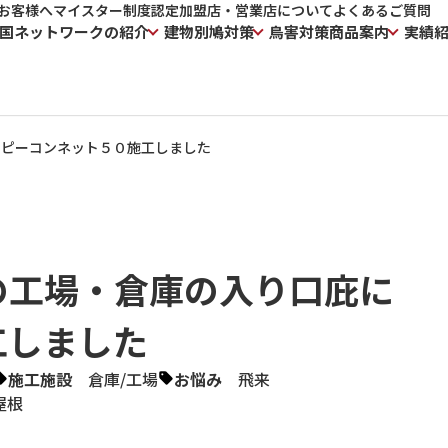
お客様へ
マイスター制度
認定加盟店・営業店について
よくあるご質問
国ネットワークの紹介
建物別鳩対策
鳥害対策商品案内
実績
にピーコンネット５０施工しました
の工場・倉庫の入り口庇に
工しました
施工施設
倉庫
/
工場
お悩み
飛来
屋根