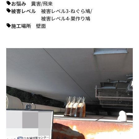
お悩み
糞害
/
飛来
被害レベル
被害レベル3-ねぐら鳩
/
被害レベル4-巣作り鳩
施工場所
壁面