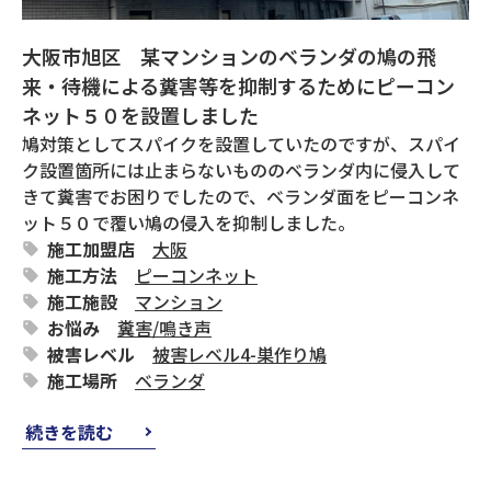
大阪市旭区 某マンションのベランダの鳩の飛
来・待機による糞害等を抑制するためにピーコン
ネット５０を設置しました
鳩対策としてスパイクを設置していたのですが、スパイ
ク設置箇所には止まらないもののベランダ内に侵入して
きて糞害でお困りでしたので、ベランダ面をピーコンネ
ット５０で覆い鳩の侵入を抑制しました。
施工加盟店
大阪
施工方法
ピーコンネット
施工施設
マンション
お悩み
糞害
/
鳴き声
被害レベル
被害レベル4-巣作り鳩
施工場所
ベランダ
続きを読む