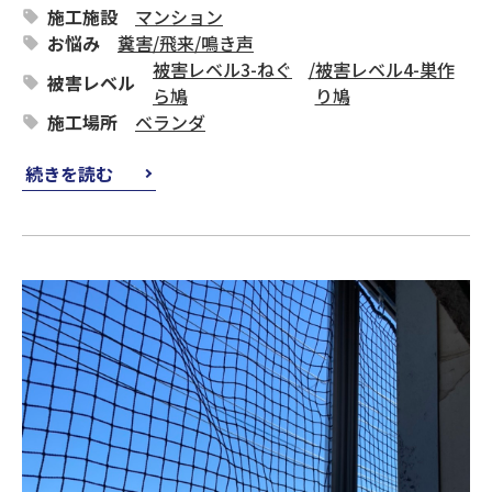
施工施設
マンション
お悩み
糞害
/
飛来
/
鳴き声
被害レベル3-ねぐ
/
被害レベル4-巣作
被害レベル
ら鳩
り鳩
施工場所
ベランダ
続きを読む