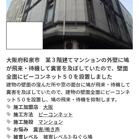
大阪府和泉市 某３階建てマンションの外壁に鳩
が飛来・待機して糞害を及ぼしていたので、壁面
全面にピーコンネット５０を設置しました
建物の壁面の窪んだ所や窓の面台に鳩が飛来・待機して
糞害を及ぼしていたので、建物の壁面全面にピーコンネ
ット５０を設置し、鳩の飛来・待機を抑制します。
施工加盟店
大阪
施工方法
ピーコンネット
施工施設
マンション
お悩み
糞害
/
鳴き声
被害レベル
被害レベル3-ねぐら鳩