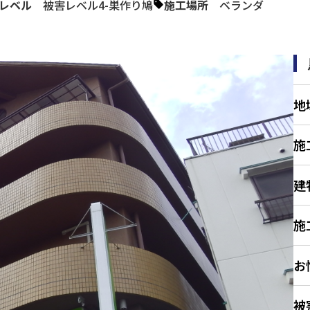
レベル
被害レベル4-巣作り鳩
施工場所
ベランダ
地
施
建
施
お
被