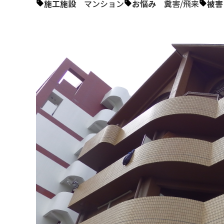
施工施設
マンション
お悩み
糞害
/
飛来
被害