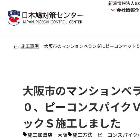
新着情報
法人の
会社情報
全
施工事例
大阪市のマンションベランダにピーコンネット
大阪市のマンションベ
０、ピーコンスパイク
ックＳ施工しました
施工加盟店
大阪
施工方法
ピーコンスパイク
/