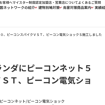
お客様へ
マイスター制度
認定加盟店・営業店について
よくあるご質問
国ネットワークの紹介
建物別鳩対策
鳥害対策商品案内
実績
５０、ピーコンスパイクＶＳＴ、ピーコン電気ショックＳ施工しました
ランダにピーコンネット５
ＶＳＴ、ピーコン電気ショ
ピーコンネット
/
ピーコン電気ショック