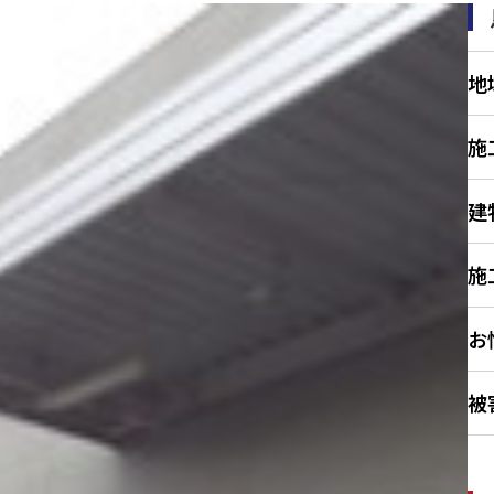
地
施
建
施
お
被