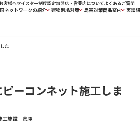
お客様へ
マイスター制度
認定加盟店・営業店について
よくあるご質問
国ネットワークの紹介
建物別鳩対策
鳥害対策商品案内
実績
ました
にピーコンネット施工しま
施工施設
倉庫