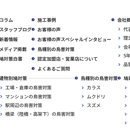
コラム
施工事例
会社
代
スタッフブログ
お客様の声
理
新着情報
お客様の声スペシャルインタビュー
会
メディア掲載
鳥種別の鳥害対策
5
鳩対策白書
認定加盟店・営業店について
品
よくあるご質問
建物別鳩対策
鳥種別の鳥害対策
鳩
工場・倉庫の鳥害対策
カラス
マンションの鳥害対策
ムクドリ
駅周辺の鳥害対策
スズメ
橋梁（陸橋・高架下）の鳥害対策