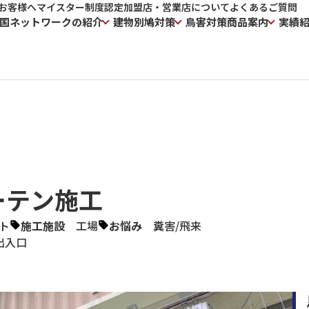
お客様へ
マイスター制度
認定加盟店・営業店について
よくあるご質問
国ネットワークの紹介
建物別鳩対策
鳥害対策商品案内
実績
ーテン施工
ト
施工施設
工場
お悩み
糞害
/
飛来
出入口