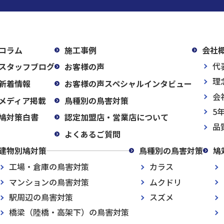
コラム
施工事例
会社
代
スタッフブログ
お客様の声
理
新着情報
お客様の声スペシャルインタビュー
会
メディア掲載
鳥種別の鳥害対策
5
鳩対策白書
認定加盟店・営業店について
品
よくあるご質問
建物別鳩対策
鳥種別の鳥害対策
鳩
工場・倉庫の鳥害対策
カラス
マンションの鳥害対策
ムクドリ
駅周辺の鳥害対策
スズメ
橋梁（陸橋・高架下）の鳥害対策