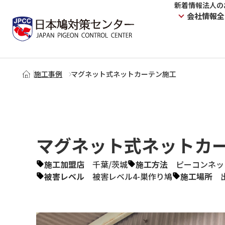
新着情報
法人の
会社情報
全
施工事例
マグネット式ネットカーテン施工
マグネット式ネットカ
施工加盟店
千葉
/
茨城
施工方法
ピーコンネッ
被害レベル
被害レベル4-巣作り鳩
施工場所