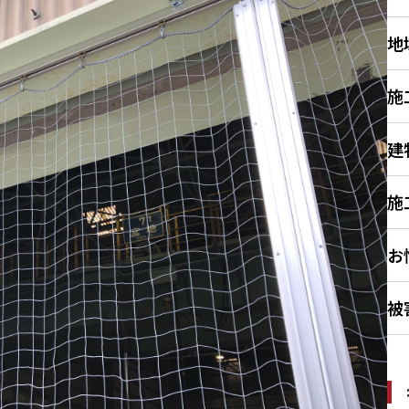
地
施
建
施
お
被