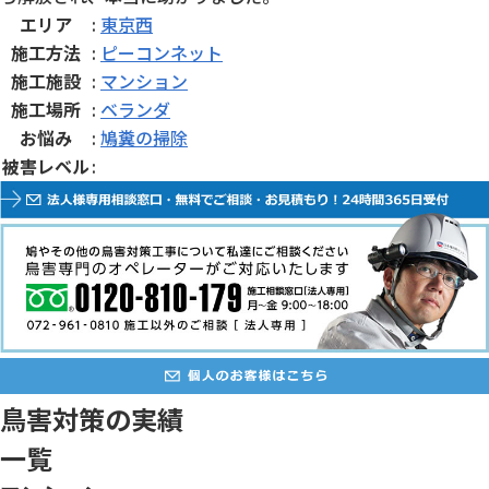
エリア
:
東京西
施工方法
:
ピーコンネット
施工施設
:
マンション
施工場所
:
ベランダ
お悩み
:
鳩糞の掃除
被害レベル
:
鳥害対策の実績
一覧