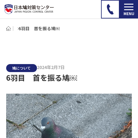
6羽目 首を振る鳩￼
2024年2月7日
鳩について
6羽目 首を振る鳩￼