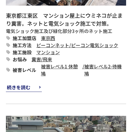
東京都江東区 マンション屋上にウミネコが止ま
り糞害。ネットと電気ショック施工で対策。
電気ショック施工及び緑化部分3ヶ所のネット施工
施工加盟店
東京西
施工方法
ピーコンネット
/
ピーコン電気ショック
施工施設
マンション
お悩み
糞害
/
飛来
被害レベル1 休憩
/
被害レベル2-待機
被害レベル
鳩
鳩
続きを読む