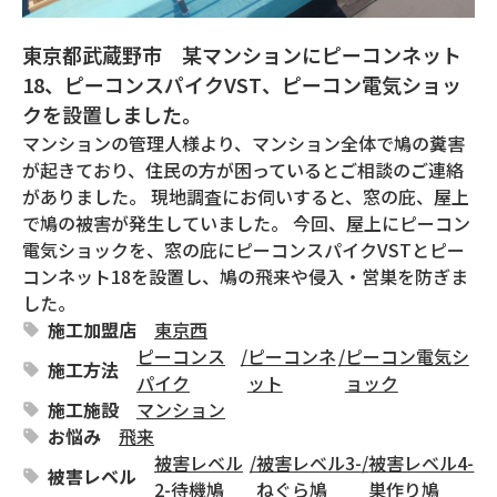
東京都武蔵野市 某マンションにピーコンネット
18、ピーコンスパイクVST、ピーコン電気ショッ
クを設置しました。
マンションの管理人様より、マンション全体で鳩の糞害
が起きており、住民の方が困っているとご相談のご連絡
がありました。 現地調査にお伺いすると、窓の庇、屋上
で鳩の被害が発生していました。 今回、屋上にピーコン
電気ショックを、窓の庇にピーコンスパイクVSTとピー
コンネット18を設置し、鳩の飛来や侵入・営巣を防ぎま
した。
施工加盟店
東京西
ピーコンス
/
ピーコンネ
/
ピーコン電気シ
施工方法
パイク
ット
ョック
施工施設
マンション
お悩み
飛来
被害レベル
/
被害レベル3-
/
被害レベル4-
被害レベル
2-待機鳩
ねぐら鳩
巣作り鳩