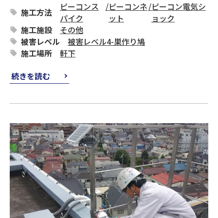
ピーコンス
/
ピーコンネ
/
ピーコン電気シ
施工方法
パイク
ット
ョック
施工施設
その他
被害レベル
被害レベル4-巣作り鳩
施工場所
軒下
続きを読む