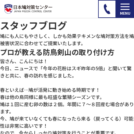
スタッフブログ
鳩にも人にもやさしく、しかも効果テキメンな鳩対策方法を鳩
被害状況に合わせてご提案いたします。
プロが教える防鳥剣山の取り付け方
皆さん、こんにちは！
今日、ニュースで「今年の花粉はスギ昨年の5倍」と聞いて驚
きと共に、春の訪れを感じました。
春といえば…鳩が活発に動き始める時期です！
春は他の鳥同様に最も旺盛な繁殖シーズンです。
鳩は１回に産む卵の数は２個。年間に７～８回産む場合があり
ます。
今、鳩が来ていなくても春になったら来る（戻ってくる）可能
性は非常に高いです！
なので、今からしっかり鳩対策を行うことが重要です。