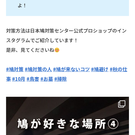
よ！
対策方法は日本鳩対策センター公式プロショップのイン
スタグラムでご紹介しています！
是非、見てくださいね
#鳩対策
#鳩対策の人
#鳩が来ないコツ
#鳩避け
#秋の仕
事
#10月
#鳥害
#お墓
#掃除