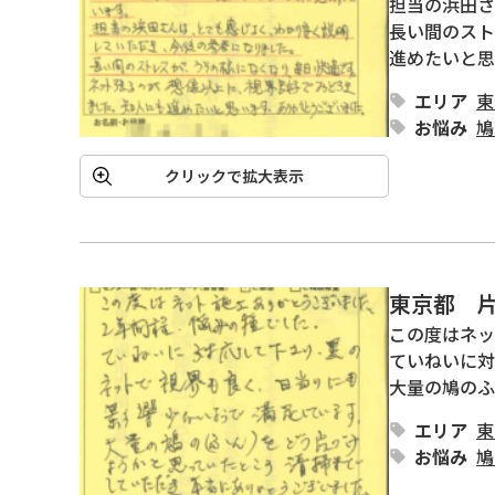
担当の浜田さ
長い間のスト
進めたいと思
エリア
東
お悩み
鳩
クリックで拡大表示
東京都 
この度はネッ
ていねいに対
大量の鳩のふ
エリア
東
お悩み
鳩