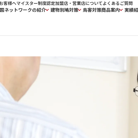
お客様へ
マイスター制度
認定加盟店・営業店について
よくあるご質問
国ネットワークの紹介
建物別鳩対策
鳥害対策商品案内
実績