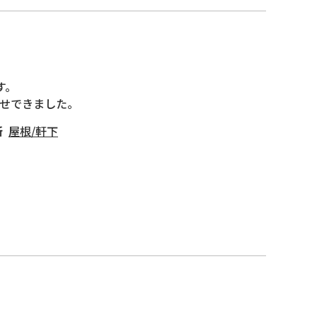
。

せできました。
所
屋根
/
軒下