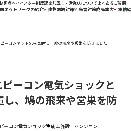
お客様へ
マイスター制度
認定加盟店・営業店について
よくあるご質問
国ネットワークの紹介
建物別鳩対策
鳥害対策商品案内
実績
ピーコンネット50を設置し、鳩の飛来や営巣を防ぎました
にピーコン電気ショックと
置し、鳩の飛来や営巣を防
ピーコン電気ショック
施工施設
マンション