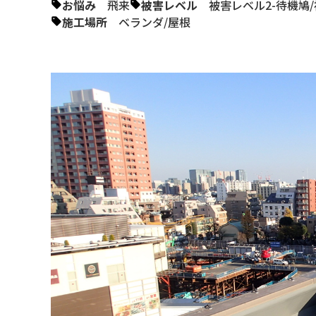
お悩み
飛来
被害レベル
被害レベル2-待機鳩
/
施工場所
ベランダ
/
屋根