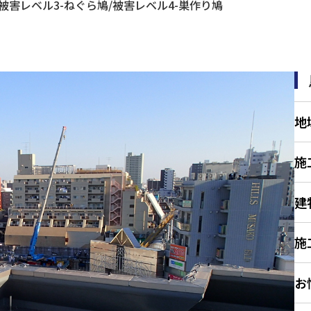
被害レベル3-ねぐら鳩
/
被害レベル4-巣作り鳩
地
施
建
施
お