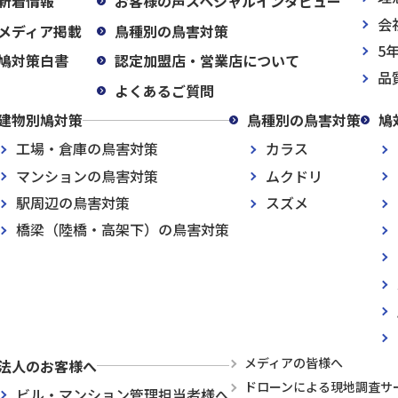
新着情報
お客様の声スペシャルインタビュー
会
メディア掲載
鳥種別の鳥害対策
5
鳩対策白書
認定加盟店・営業店について
品
よくあるご質問
建物別鳩対策
鳥種別の鳥害対策
鳩
工場・倉庫の鳥害対策
カラス
マンションの鳥害対策
ムクドリ
駅周辺の鳥害対策
スズメ
橋梁（陸橋・高架下）の鳥害対策
メディアの皆様へ
法人のお客様へ
ドローンによる現地調査サ
ビル・マンション管理担当者様へ